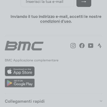
la
tua
e-
mail
Inviando il tuo indirizzo e-mail, accetti le nostre
condizioni d'uso
.
Instagram
Facebook
YouTube
Str
BMC Applicazione complementare
App
Store
Google
Play
Collegamenti rapidi