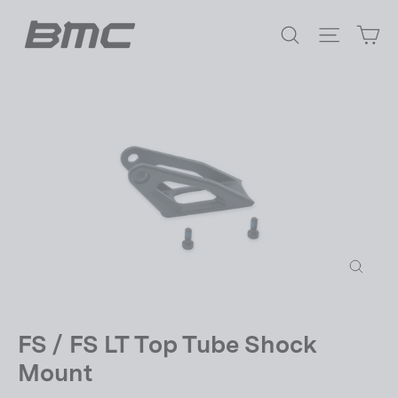
Vai
Ca
direttamente
Cerca
Navigazi
ai
contenuti
Chiudi
(esc)
FS / FS LT Top Tube Shock
Mount