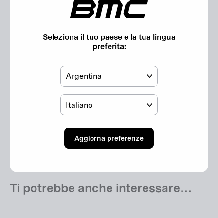
AMP LT
(esc)"
Informazioni aggiuntive
Seleziona il tuo paese e la tua lingua
preferita:
Paese
Peso:
53 g
Lingua
Regolamento sulla sicurezza generale dei prodotti
(GPSR):
Avvertenze di sicurezza GPSR (UE)
Aggiorna preferenze
Persona responsabile ai sensi del GPSR (UE)
Ti potrebbe anche interessare…