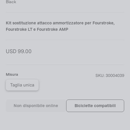
Black
Kit sostituzione attacco ammortizzatore per Fourstroke,
Fourstroke LT e Fourstroke AMP
Prezzo
USD 99.00
di
listino
Misura
SKU:
30004039
Taglia unica
Non disponibile online
Biciclette compatibili