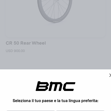
CR 50 Rear Wheel
USD 900.00
Unisciti alla comunità BMC
Seleziona il tuo paese e la tua lingua preferita:
Inviando il suo indirizzo e-mail, accetta le nostre
condizioni d'uso
.