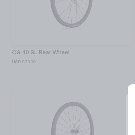
CG 40 SL Rear Wheel
USD 960.00