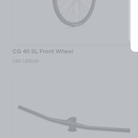
CG 40 SL Front Wheel
USD 1,650.00