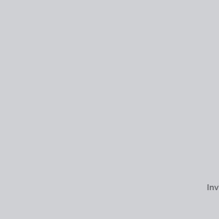
USD 59.00
Inv