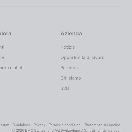
plora
Azienda
nti
Notizie
ie
Oppurtunità di lavoro
dre e atleti
Partners
Chi siamo
B2B
essum
Disclaimer
Privacy
Termini e condizioni
Preferenze sui cookie
© 2026 BMC Switzerland AG Switzerland AG. Tutti i diritti riservati.