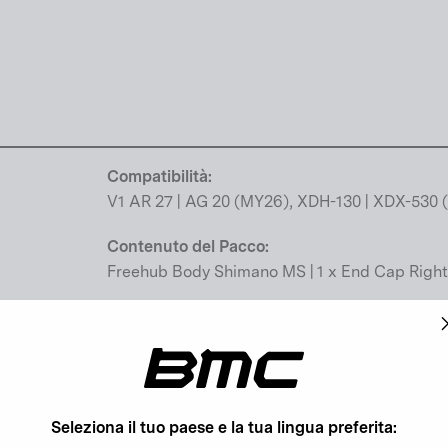
Compatibilità:
V1 AR 27 | AG 20 (MY26), XDH-130 | XDX-530
Contenuto del Pacco:
Freehub Body Shimano MS | 1 x End Cap Right
ggiuntive
Regolamento sulla sicurezza generale dei pro
Avvertenze di sicurezza GPSR (UE)
Persona responsabile ai sensi del GPSR (UE)
Unisciti alla comunità BMC
Seleziona il tuo paese e la tua lingua preferita: