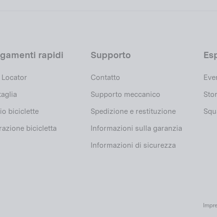
egamenti rapidi
Supporto
Es
 Locator
Contatto
Eve
taglia
Supporto meccanico
Stor
io biciclette
Spedizione e restituzione
Squa
razione bicicletta
Informazioni sulla garanzia
Informazioni di sicurezza
Impr