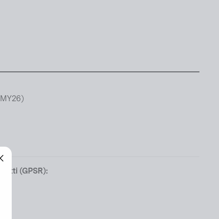
 (MY26)
dotti (GPSR):
"Chiudi
(esc)"
"Chiudi
(esc)"