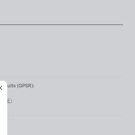
produits (GPSR):
"Fermer
 (UE)
(Esc)"
"Fermer
(Esc)"