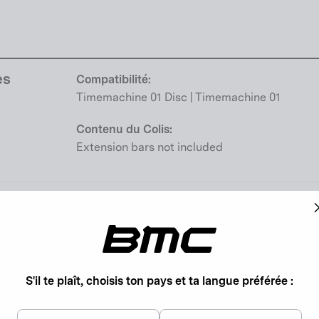
es
Compatibilité:
Timemachine 01 Disc | Timemachine 01
Contenu du Colis:
Extension bars not included
Règlement relatif à la sécurité générale des 
es
Consignes de sécurité GPSR (UE)
Personne responsable conformément au GPSR
Rejoins la communauté BMC
S'il te plaît, choisis ton pays et ta langue préférée :
En soumettant votre adresse électronique, vous acceptez nos
conditions d'utilisation
.