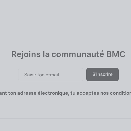
Rejoins la communauté BMC
Saisir
S'inscrire
S'inscrire
ton
e-
mail
nt ton adresse électronique, tu acceptes nos
condition