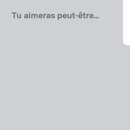
Tu aimeras peut-être...
TM01 V Cockpit
USD 949.00