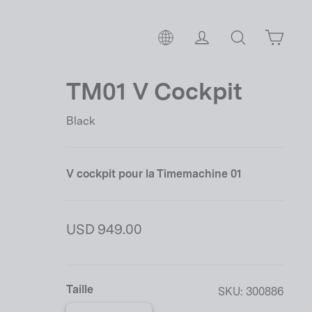
Panie
S'il te plaît, choisis ton p
Se connecter
Rechercher
TM01 V Cockpit
Black
V cockpit pour la Timemachine 01
Prix
USD 949.00
régulier
Taille
SKU:
300886