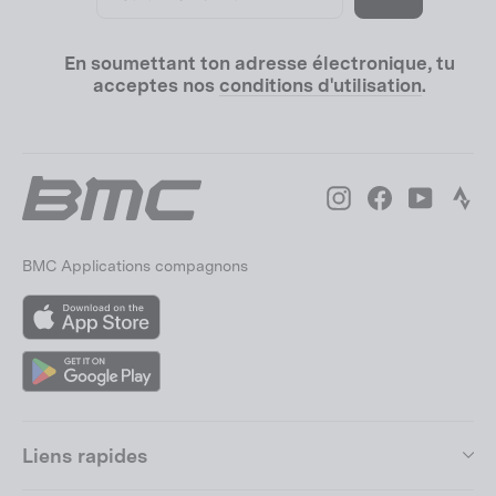
e-
mail
En soumettant ton adresse électronique, tu
acceptes nos
conditions d'utilisation
.
Instagram
Facebook
YouTube
Str
BMC Applications compagnons
App
Store
Google
Play
Liens rapides