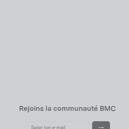
Rejoins la communauté BMC
Saisir
S'inscrire
ton