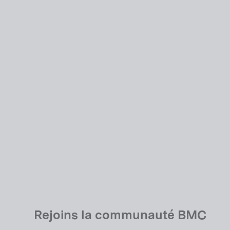
Seatpost Battery Holder
USD 9.00
Rejoins la communauté BMC