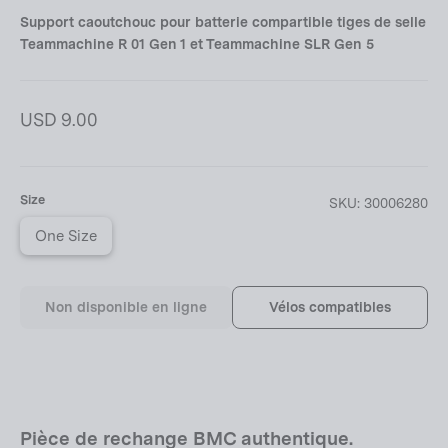
Support caoutchouc pour batterie compartible tiges de selle
Teammachine R 01 Gen 1 et Teammachine SLR Gen 5
Prix
USD 9.00
régulier
Size
SKU:
30006280
One Size
Non disponible en ligne
Vélos compatibles
Pièce de rechange BMC authentique.