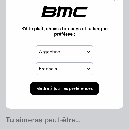
Compatibilité:
"Ferm
Teammachine R 01 Gen 1 | Teammachine SLR 01 Gen 5 |
(Esc)"
Teammachine SLR Gen 5
S'il te plaît, choisis ton pays et ta langue
Informations supplémentaires
préférée :
Pays
Poids:
7 g
Langue
Règlement relatif à la sécurité générale des produits
(GPSR):
Consignes de sécurité GPSR (UE)
Mettre à jour les préférences
Personne responsable conformément au GPSR (UE)
Tu aimeras peut-être...