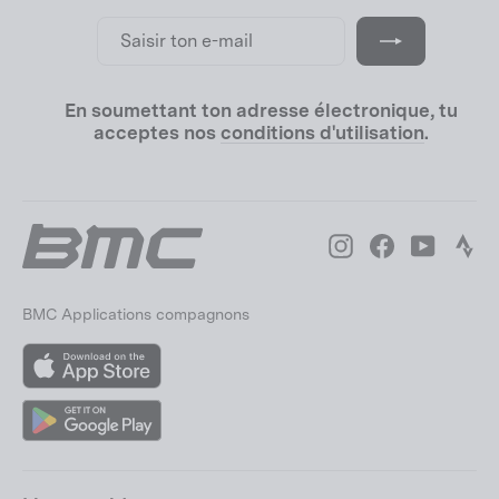
Saisir
S'inscrire
ton
e-
mail
En soumettant ton adresse électronique, tu
acceptes nos
conditions d'utilisation
.
Instagram
Facebook
YouTube
Str
BMC Applications compagnons
App
Store
Google
Play