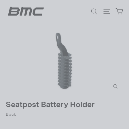
Passer
Pa
au
Rechercher
Navigat
contenu
Fermer
(Esc)
Seatpost Battery Holder
Black