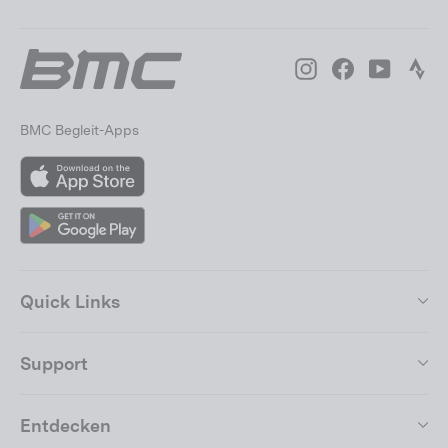
Instagram
Facebook
YouTube
Str
BMC Begleit-Apps
App
Store
Google
Play
Quick Links
Support
Entdecken
Werde Teil der BMC-
"Sch