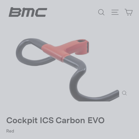
Direkt
Ei
zum
Suche
Seitenna
Inhalt
Schlie
(Esc)
Cockpit ICS Carbon EVO
Red