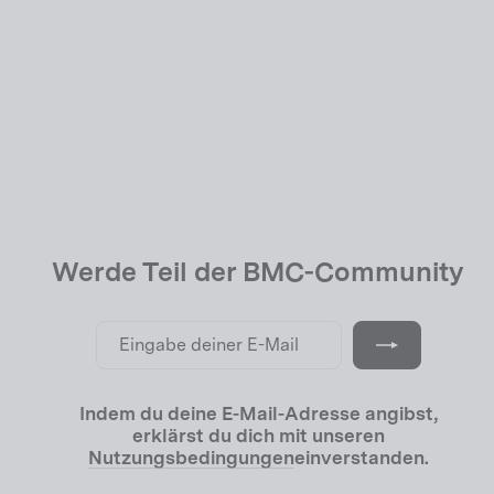
Cockpit ICS Carbon EVO
USD 699.00
Werde Teil der BMC-Community
Eingabe
Abonnieren
deiner
E-
Mail
Indem du deine E-Mail-Adresse angibst,
erklärst du dich mit unseren
Nutzungsbedingungen
einverstanden.