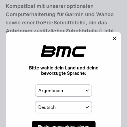
Kompatibel mit unserer optionalen
Computerhalterung für Garmin und Wahoo
sowie einer GoPro-Schnittstelle, die das
Anbringen zusätzlicher Zubehörteile (Licht,
Kamera usw.) ermöglicht.
"Schl
(Esc)"
Optionale Komponenten:
- Computer Mount | ICS Carbon and ICS
Bitte wähle dein Land und deine
Carbon EVO Cockpits (30003196)
bevorzugte Sprache:
Land
Technische Übersicht
Sprache
Spezifikationen
Geometrie
Einstellungen aktualisieren