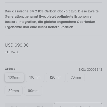
Das klassische BMC ICS Carbon Cockpit Evo. Diese zweite
Generation, genannt Evo, bietet optimierte Ergonomie,
bessere Integration, die gleiche angenehme Oberlenker-
Ergonomie und eine leicht höhere Position.
Normaler
USD 699.00
Preis
inkl. MwSt.
Grösse
SKU:
30005543
100mm
110mm
120mm
70mm
80mm
90mm