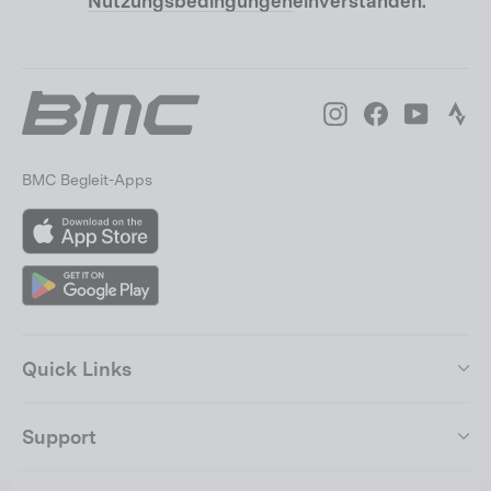
Nutzungsbedingungen
einverstanden.
Instagram
Facebook
YouTube
Str
BMC Begleit-Apps
App
Store
Google
Play
Quick Links
Support