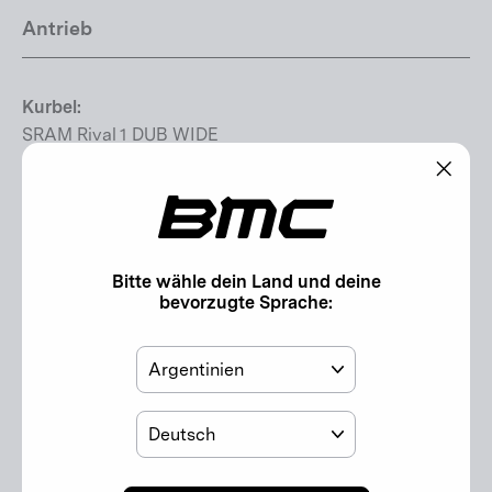
Antrieb
Kurbel:
SRAM Rival 1 DUB WIDE
Kettenblätter:
"Schl
38T
(Esc)"
Kassette:
Bitte wähle dein Land und deine
SRAM XS-1275 Eagle Transmission (CS-XS-1275-A1)
bevorzugte Sprache:
Kassettengrösse:
Land
10-52T
Kette:
Sprache
SRAM GX Eagle Transmission Flattop
Schaltwerk: